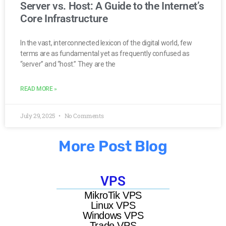
Server vs. Host: A Guide to the Internet’s
Core Infrastructure
In the vast, interconnected lexicon of the digital world, few
terms are as fundamental yet as frequently confused as
“server” and “host.” They are the
READ MORE »
July 29, 2025
No Comments
More Post Blog
VPS
MikroTik VPS
Linux VPS
Windows VPS
Trade VPS