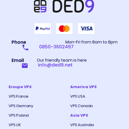
Phone
Mon-Fri from 8am to 8pm
0850-3602497
Email
Our friendly team is here
info@ded9.net
Eroupe VPS
America VPS
VPS France
VPS USA
VPS Germany
VPS Canada
VPS Poland
Asia VPS
VPS UK
VPS Australia