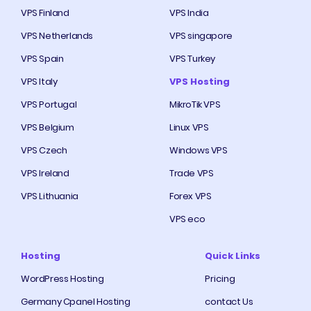
VPS Finland
VPS India
VPS Netherlands
VPS singapore
VPS Spain
VPS Turkey
VPS Italy
VPS Hosting
VPS Portugal
MikroTik VPS
VPS Belgium
Linux VPS
VPS Czech
Windows VPS
VPS Ireland
Trade VPS
VPS Lithuania
Forex VPS
VPS eco
Hosting
Quick Links
WordPress Hosting
Pricing
Germany Cpanel Hosting
contact Us